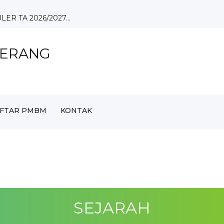
 TA 2026/2027...
ka Psiko...
GERANG
KOSTUM DAN PENSI...
RA 3 DUTA GENRE ...
FTAR PMBM
KONTAK
g ke Ajan...
SEJARAH