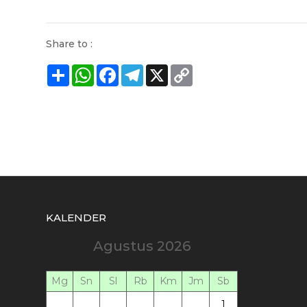
Share to :
Share
WhatsApp
Facebook
Telegram
X
Copy
Link
KALENDER
Agustus 2026
Mg
Sn
Sl
Rb
Km
Jm
Sb
1