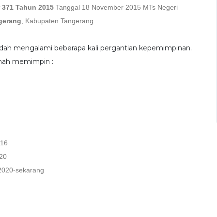
 371 Tahun 2015
Tanggal 18 November 2015 MTs Negeri
gerang
, Kabupaten Tangerang.
 sudah mengalami beberapa kali pergantian kepemimpinan.
rnah memimpin :
016
20
2020-sekarang